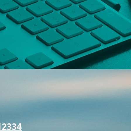
// Cadastre sua venda!
orte . Porto Seguro/BA
12334