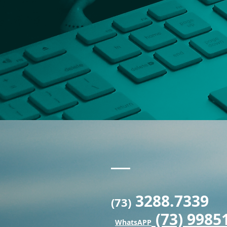
Contato
Rua do Telégrafo, 1965 - Orla N
3288.7339
(73)
(73) 9985
WhatsAPP