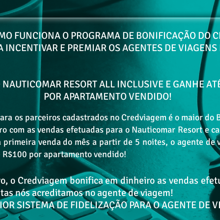
O FUNCIONA O PROGRAMA DE BONIFICAÇÃO DO 
A INCENTIVAR E PREMIAR OS AGENTES DE VIAGENS 
 NAUTICOMAR RESORT ALL INCLUSIVE E GANHE AT
POR APARTAMENTO VENDIDO!
ara os parceiros cadastrados no Credviagem é o maior do B
Botão
ro com as vendas efetuadas para o Nauticomar Resort e c
primeira venda do mês a partir de 5 noites, o agente de
de R$100 por apartamento vendido!
vo, o Credviagem bonifica em dinheiro as vendas efe
ontas nós acreditamos no agente de viagem!
 MAIOR SISTEMA DE FIDELIZAÇÃO PARA O AGENTE DE